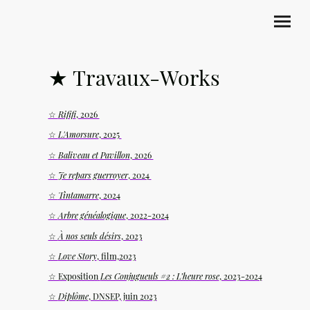
★ Travaux-Works
☆
Rififi
, 2026
☆
L'Amorsure
, 2025
☆
Baliveau et Pavillon
, 2026
☆
Je repars guerroyer
, 2024
☆
Tintamarre
, 2024
☆
Arbre généalogique
, 2022-2024
☆
À nos seuls désirs
, 2023
☆
Love Story
, film,2023
☆ Exposition
Les Conjugueuls #2 : L’heure rose
, 2023-2024
☆
Diplôme
, DNSEP, juin 2023