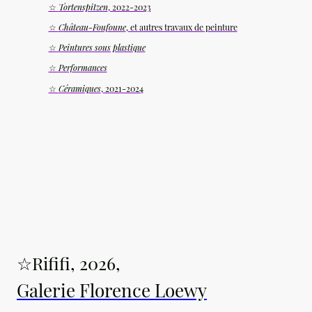
☆
Tortenspitzen
, 2022-2023
☆
Château-Foufoune
, et autres travaux de peinture
☆
Peintures sous plastique
☆
Performances
☆
Céramiques
, 2021-2024
☆Rififi, 2026,
Galerie Florence Loewy