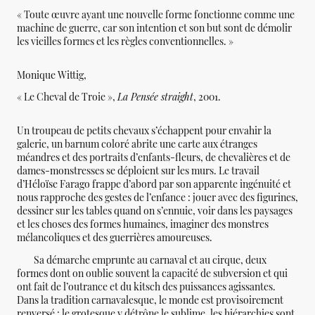
« Toute œuvre ayant une nouvelle forme fonctionne comme une
machine de guerre, car son intention et son but sont de démolir
les vieilles formes et les règles conventionnelles. »
Monique Wittig,
« Le Cheval de Troie »,
La Pensée straight
, 2001.
Un troupeau de petits chevaux s’échappent pour envahir la
galerie, un barnum coloré abrite une carte aux étranges
méandres et des portraits d’enfants-fleurs, de chevalières et de
dames-monstresses se déploient sur les murs. Le travail
d’Héloïse Farago frappe d’abord par son apparente ingénuité et
nous rapproche des gestes de l’enfance : jouer avec des figurines,
dessiner sur les tables quand on s’ennuie, voir dans les paysages
et les choses des formes humaines, imaginer des monstres
mélancoliques et des guerrières amoureuses.
Sa démarche emprunte au carnaval et au cirque, deux
formes dont on oublie souvent la capacité de subversion et qui
ont fait de l’outrance et du kitsch des puissances agissantes.
Dans la tradition carnavalesque, le monde est provisoirement
renversé : le grotesque y détrône le sublime, les hiérarchies sont