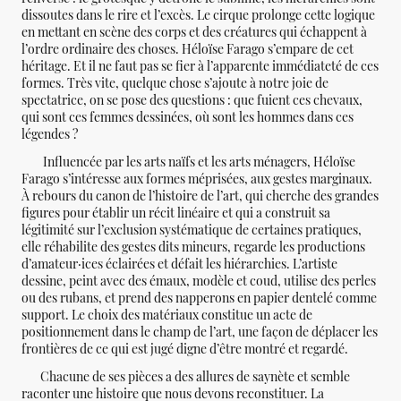
dissoutes dans le rire et l’excès. Le cirque prolonge cette logique
en mettant en scène des corps et des créatures qui échappent à
l’ordre ordinaire des choses. Héloïse Farago s’empare de cet
héritage. Et il ne faut pas se fier à l’apparente immédiateté de ces
formes. Très vite, quelque chose s’ajoute à notre joie de
spectatrice, on se pose des questions : que fuient ces chevaux,
qui sont ces femmes dessinées, où sont les hommes dans ces
légendes ?
Influencée par les arts naïfs et les arts ménagers, Héloïse
Farago s’intéresse aux formes méprisées, aux gestes marginaux.
À rebours du canon de l’histoire de l’art, qui cherche des grandes
figures pour établir un récit linéaire et qui a construit sa
légitimité sur l’exclusion systématique de certaines pratiques,
elle réhabilite des gestes dits mineurs, regarde les productions
d’amateur·ices éclairées et défait les hiérarchies. L’artiste
dessine, peint avec des émaux, modèle et coud, utilise des perles
ou des rubans, et prend des napperons en papier dentelé comme
support. Le choix des matériaux constitue un acte de
positionnement dans le champ de l’art, une façon de déplacer les
frontières de ce qui est jugé digne d’être montré et regardé.
Chacune de ses pièces a des allures de saynète et semble
raconter une histoire que nous devons reconstituer. La