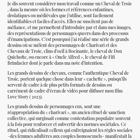
Je dis souvent considérer mon travail comme un Cheval de Troie
, dans la mesure où les formes et références enfantines,
drolatiques ou médiévales que j’utilise, sont facilement
identifiables et faciles d’accès. Elles ne suscitent pas de
méfiance, et me permettent d’introduire par et dans mes images,
des représentations de personnages queers dans des processus
d’émancipations. C’est pourquoi j’ai réalisé une série de grands
dessins où se mèlent des personnages de Charivari et des
Chevaux de Troie, clins d’oeil à Rocinante, le cheval de Don
Quichotte, ou encore à « Oncle Alfred », le cheval de Fifi
Brindacier dont je parle dans ma note d’intention.
Les grands dessins de chevaux, comme l’authentique Cheval de
Troie, portent quelque chose dans leur « cachette », puisqu’ils
servent de cadre à de plus petits formats de dessins ou
carrément de cadre d’écran de vidéo pour diffuser mon film
Love Story ( 2023).
Les grands dessins de personnages eux, sont une
réappropriation du « charivari », un ancien rituel de sanction
collective, qui surgissait comme contestation populaire souvent
à la fois pour renforcer et subvertir des normes sociétales. Ce
rituel, qui ridiculisait celleux qui enfreignaient les règles sociales
–des femmes adultères aux couples homosexuels– manifestait la